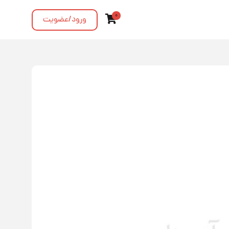
0
ورود
/عضویت