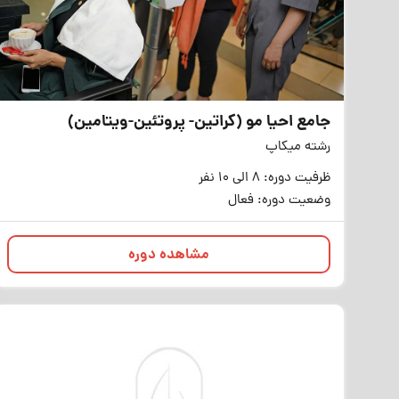
جامع احیا مو (کراتین- پروتئین-ویتامین)
رشته میکاپ
ظرفیت دوره: 8 الی 10 نفر
وضعیت دوره: فعال
مشاهده دوره