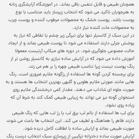
همچنان طبیعی و قابل تنفس باقی بماند. در آموزشگاه آرایشگری زنانه
به هنرجویان تاکید می شود که انتخاب زیرساز باید متناسب با نوع
پوست باشد. پوست خشک به محصولات مرطوب کننده و پوست چرب
به محصولات مات کننده نیاز دارد.
در این سبک از کانسیلر تنها برای تیرگی زیر چشم یا نقاطی که نیاز به
پوشش جزئی دارند استفاده می شود تا پوست طبیعی بماند و از ایجاد
حالت مصنوعی جلوگیری شود. در دوره های میکاپ آرتیست معمولا
آموزش داده می شود که در آرایش ساده نیازی به کانسیلر روشن تر از
رنگ پوست نیست زیرا تناسب طبیعی چهره را بر هم می زند.
برای برجسته کردن گونه ها استفاده از رژگونه ملایم ضروری است. رنگ
هایی مانند صورتی ملایم هلویی و گلبهی بهترین انتخاب ها هستند و به
صورت جلوه ای شاداب می دهند. مقدار کمی درخشندگی ملایم روی
استخوان گونه نیز می تواند به زیبایی طبیعی کمک کند به شرط آن که
زیاده روی نشود.
برای لب ها استفاده از بالم لب برق لب یا رژ لب هایی که رنگ طبیعی
دارند ظاهر را هماهنگ و لطیف می کند. این انتخاب ها باعث می شوند
صورت طبیعی بماند و آرایش ساده با لطافت کامل دیده شود.
آرایش صورت ساده دخترانه ترکیبی از زیرسازی سبک انتخاب درست رنگ