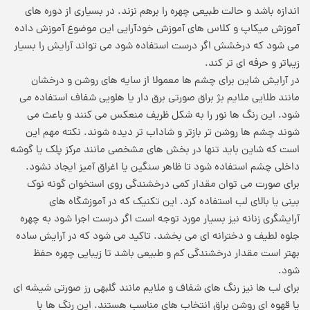
اندازه باشد و حالت طبیعی چهره را برهم نزند. در بسیاری از دوره های
آموزش میکاپ و کلاس های آموزش خودآرایی این موضوع آموزش داده
می شود که درخشش اگر درست استفاده شود می تواند آرایش را بسیار
زیباتر و حرفه ای تر کند.
در آرایش شاین برای چشم ها معمولا از سایه های روشن و درخشان
مانند طلایی ملایم بژ براق صورتی برق دار یا هلویی شفاف استفاده می
شود. این رنگ ها نور را به شکل ظریف منعکس می کنند و باعث می
شوند چشم ها روشن تر بازتر و شاداب تر دیده شوند. نکته مهم این
است که شاین باید تنها در بخش های مشخصی مانند مرکز پلک یا گوشه
داخلی چشم استفاده شود تا ظاهر سنگین یا اغراق آمیز ایجاد نشود.
برای صورت می توان مقدار کمی درخشندگی روی استخوان گونه نوک
بینی یا بالای لب استفاده کرد. این تکنیک که در آموزشگاه های
آرایشگری زنانه نیز بسیار مورد توجه است اگر درست اجرا شود به چهره
جلوه لطیف و دخترانه ای می بخشد. تاکید می شود که در آرایش ساده
بهتر است مقدار درخشندگی کم و طبیعی باشد تا زیبایی چهره حفظ
شود.
برای لب ها نیز رنگ های شفاف و ملایم مانند گلبهی رز صورتی شیشه ای
یا قهوه ای روشن براق انتخاب های مناسب هستند. این رنگ ها با